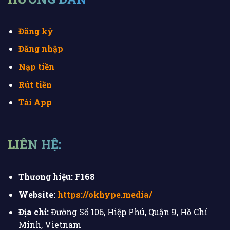
Đăng ký
Đăng nhập
Nạp tiền
Rút tiền
Tải App
LIÊN HỆ:
Thương hiệu: F168
Website:
https://okhype.media/
Địa chỉ:
Đường Số 106, Hiệp Phú, Quận 9, Hồ Chí
Minh, Vietnam