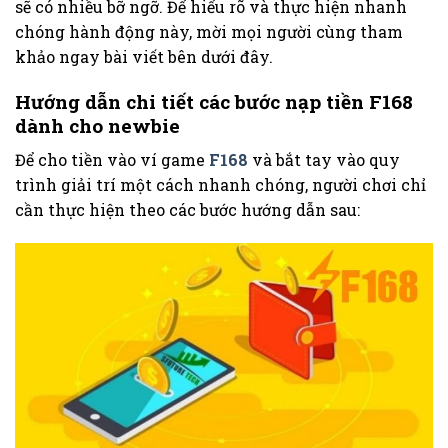
sẽ có nhiều bỡ ngỡ. Để hiểu rõ và thực hiện nhanh
chóng hành động này, mời mọi người cùng tham
khảo ngay bài viết bên dưới đây.
Hướng dẫn chi tiết các bước nạp tiền F168
dành cho newbie
Để cho tiền vào ví game
F168
và bắt tay vào quy
trình giải trí một cách nhanh chóng, người chơi chỉ
cần thực hiện theo các bước hướng dẫn sau: