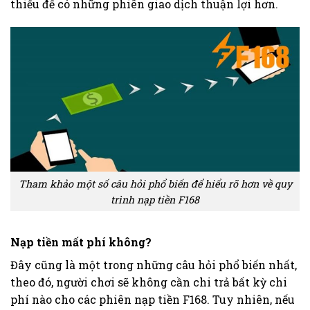
thiểu để có những phiên giao dịch thuận lợi hơn.
Tham khảo một số câu hỏi phổ biến để hiểu rõ hơn về quy
trình nạp tiền F168
Nạp tiền mất phí không?
Đây cũng là một trong những câu hỏi phổ biến nhất,
theo đó, người chơi sẽ không cần chi trả bất kỳ chi
phí nào cho các phiên nạp tiền F168. Tuy nhiên, nếu