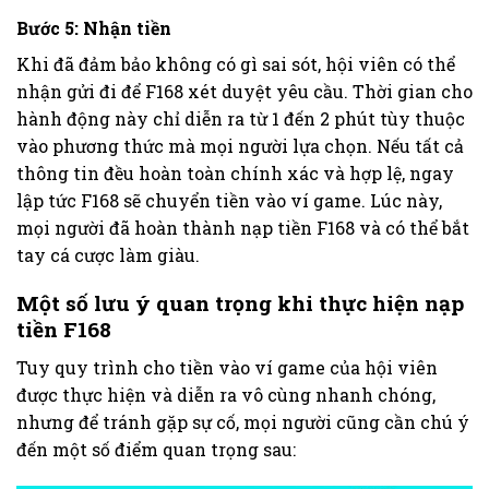
Bước 5: Nhận tiền
Khi đã đảm bảo không có gì sai sót, hội viên có thể
nhận gửi đi để F168 xét duyệt yêu cầu. Thời gian cho
hành động này chỉ diễn ra từ 1 đến 2 phút tùy thuộc
vào phương thức mà mọi người lựa chọn. Nếu tất cả
thông tin đều hoàn toàn chính xác và hợp lệ, ngay
lập tức F168 sẽ chuyển tiền vào ví game. Lúc này,
mọi người đã hoàn thành nạp tiền F168 và có thể bắt
tay cá cược làm giàu.
Một số lưu ý quan trọng khi thực hiện nạp
tiền F168
Tuy quy trình cho tiền vào ví game của hội viên
được thực hiện và diễn ra vô cùng nhanh chóng,
nhưng để tránh gặp sự cố, mọi người cũng cần chú ý
đến một số điểm quan trọng sau: